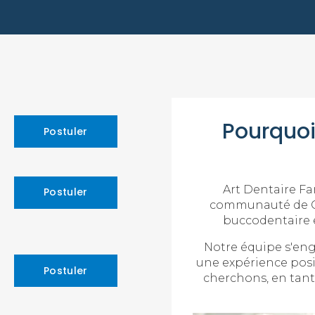
Pourquoi 
Postuler
Art Dentaire Fam
Postuler
communauté de Can
buccodentaire e
Notre équipe s'enga
une expérience posi
Postuler
cherchons, en tant 