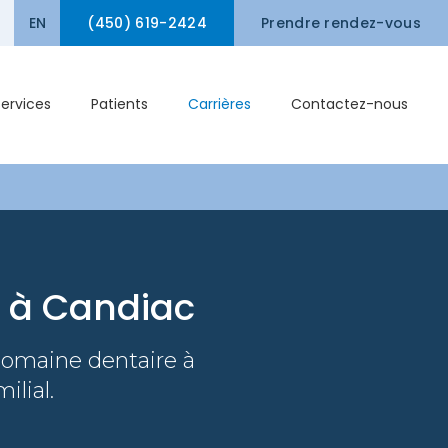
EN
(450) 619-2424
Ouvrir le champ de recherche
Prendre rendez-vous
Services
Patients
Carrières
Contactez-nous
e à Candiac
 domaine dentaire à
ilial.