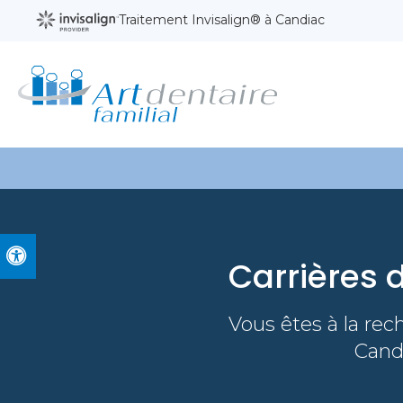
Traitement Invisalign® à Candiac
Version accessible
Carrières 
Vous êtes à la rec
Candi